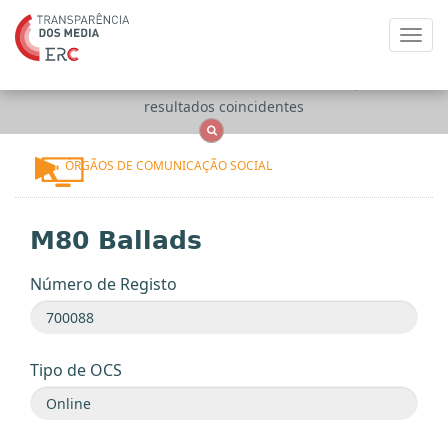
Toggl
navig
Apenas
OCS
Entidades
Tudo
resultados coincidentes
ÓRGÃOS DE COMUNICAÇÃO SOCIAL
M80 Ballads
Número de Registo
Tipo de OCS