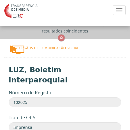
Toggl
navig
Apenas
OCS
Entidades
Tudo
resultados coincidentes
ÓRGÃOS DE COMUNICAÇÃO SOCIAL
LUZ, Boletim
interparoquial
Número de Registo
Tipo de OCS