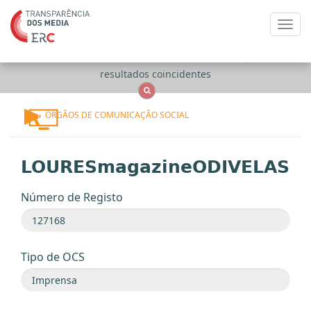
Toggl
navig
Apenas
OCS
Entidades
Tudo
resultados coincidentes
ÓRGÃOS DE COMUNICAÇÃO SOCIAL
LOURESmagazineODIVELAS
Número de Registo
Tipo de OCS