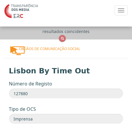
Toggl
navig
Apenas
OCS
Entidades
Tudo
resultados coincidentes
ÓRGÃOS DE COMUNICAÇÃO SOCIAL
Lisbon By Time Out
Número de Registo
Tipo de OCS