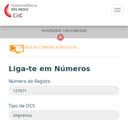
Toggl
navig
Apenas
OCS
Entidades
Tudo
resultados coincidentes
ÓRGÃOS DE COMUNICAÇÃO SOCIAL
Liga-te em Números
Número de Registo
Tipo de OCS