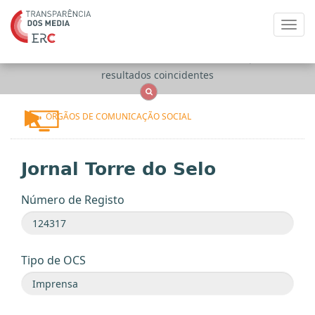
Toggl
navig
Apenas
OCS
Entidades
Tudo
resultados coincidentes
ÓRGÃOS DE COMUNICAÇÃO SOCIAL
Jornal Torre do Selo
Número de Registo
Tipo de OCS