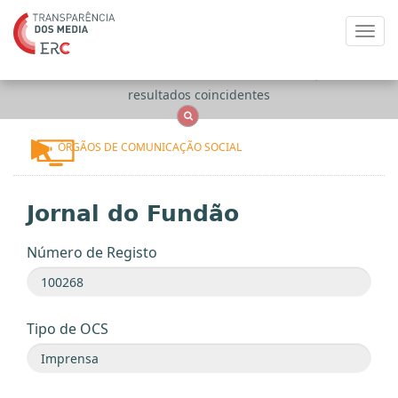
Toggl
navig
Apenas
OCS
Entidades
Tudo
resultados coincidentes
ÓRGÃOS DE COMUNICAÇÃO SOCIAL
Jornal do Fundão
Número de Registo
Tipo de OCS