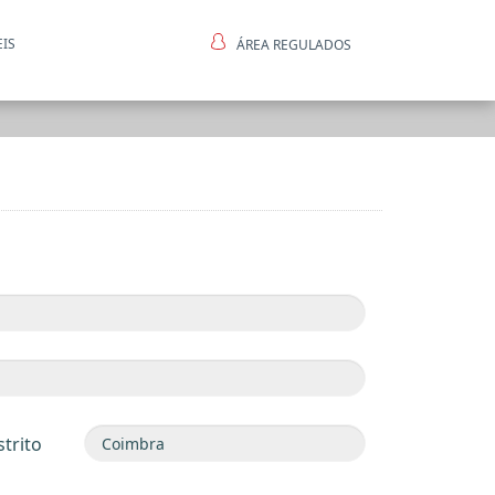
EIS
ÁREA REGULADOS
ntes
strito