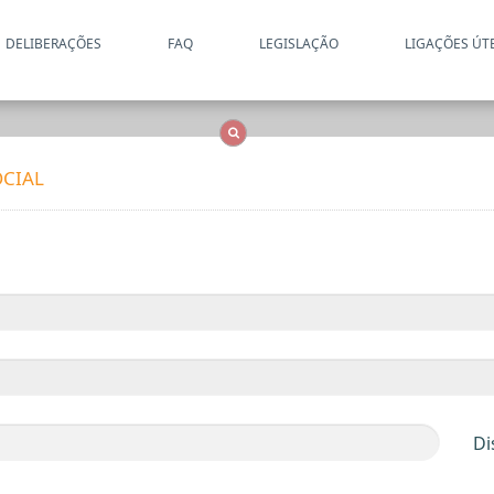
DELIBERAÇÕES
FAQ
LEGISLAÇÃO
LIGAÇÕES ÚT
Apenas resultados coincide
OCS
Entidades
Tudo
CIAL
Di