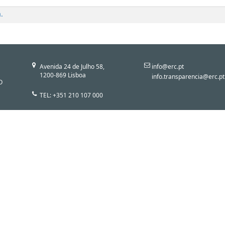
.
Avenida 24 de Julho 58,
info@erc.pt
1200-869 Lisboa
info.transparencia@erc.pt
O
TEL: +351 210 107 000