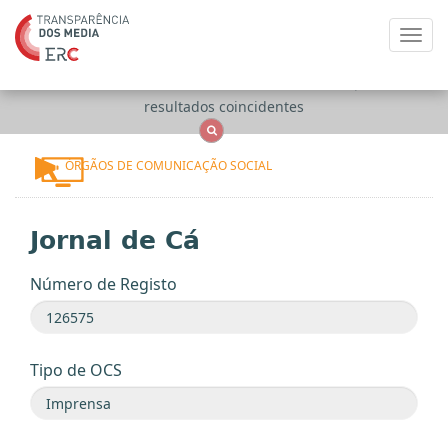
Toggl
navig
Apenas
OCS
Entidades
Tudo
resultados coincidentes
ÓRGÃOS DE COMUNICAÇÃO SOCIAL
Jornal de Cá
Número de Registo
Tipo de OCS