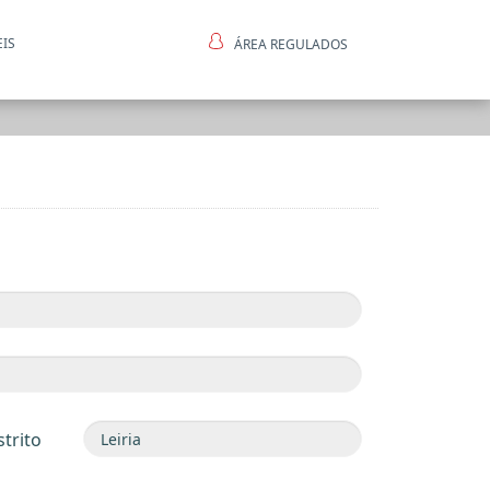
EIS
ÁREA REGULADOS
ntes
strito