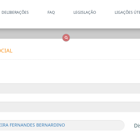
DELIBERAÇÕES
FAQ
LEGISLAÇÃO
LIGAÇÕES ÚT
Apenas resultados coincide
OCS
Entidades
Tudo
CIAL
EIRA FERNANDES BERNARDINO
Di