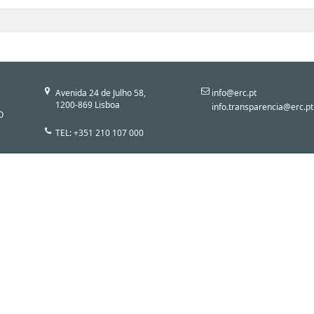
Avenida 24 de Julho 58,
info@erc.pt
1200-869 Lisboa
info.transparencia@erc.pt
O
TEL: +351 210 107 000