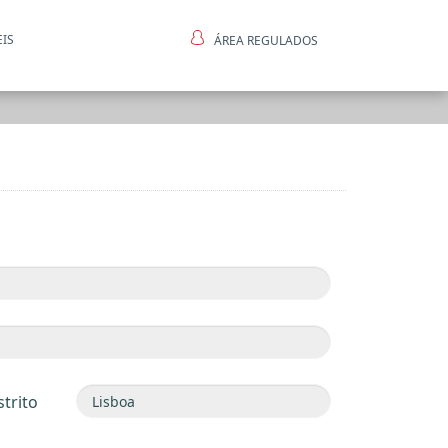
EIS
ÁREA REGULADOS
ntes
strito