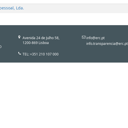
pessoal, Lda.
Avenida 24 de Julho 58,
info@erc.pt
1200-869 Lisboa
info.transparencia@erc.pt
O
TEL: +351 210 107 000