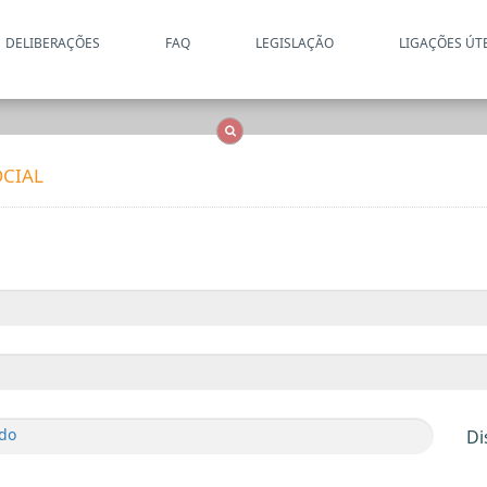
DELIBERAÇÕES
FAQ
LEGISLAÇÃO
LIGAÇÕES ÚT
Apenas resultados coincide
OCS
Entidades
Tudo
CIAL
edo
Di