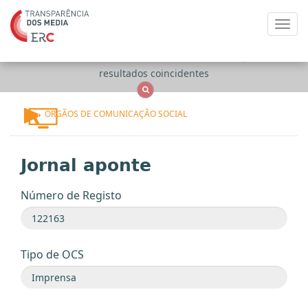
Toggl
navig
Apenas
OCS
Entidades
Tudo
resultados coincidentes
ÓRGÃOS DE COMUNICAÇÃO SOCIAL
Jornal aponte
Número de Registo
Tipo de OCS