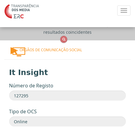
Toggl
navig
Apenas
OCS
Entidades
Tudo
resultados coincidentes
ÓRGÃOS DE COMUNICAÇÃO SOCIAL
It Insight
Número de Registo
Tipo de OCS