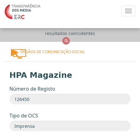
Toggl
navig
Apenas
OCS
Entidades
Tudo
resultados coincidentes
ÓRGÃOS DE COMUNICAÇÃO SOCIAL
HPA Magazine
Número de Registo
Tipo de OCS