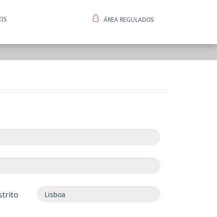
EIS
ÁREA REGULADOS
ntes
strito