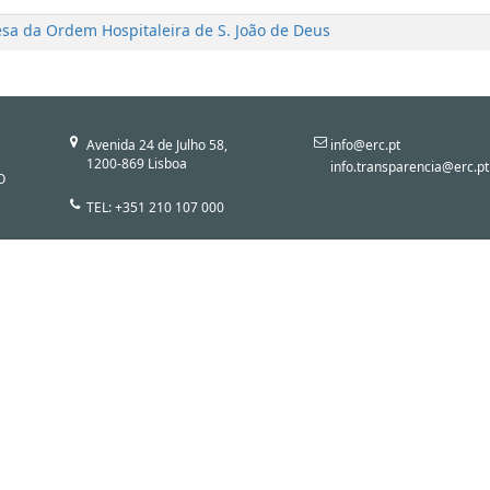
esa da Ordem Hospitaleira de S. João de Deus
Avenida 24 de Julho 58,
info@erc.pt
1200-869 Lisboa
info.transparencia@erc.pt
O
TEL: +351 210 107 000