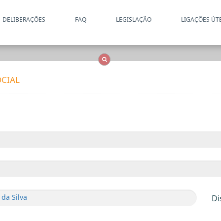
DELIBERAÇÕES
FAQ
LEGISLAÇÃO
LIGAÇÕES ÚT
Apenas resultados coincide
OCS
Entidades
Tudo
CIAL
 da Silva
Di