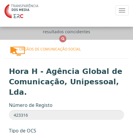
Toggl
navig
Apenas
OCS
Entidades
Tudo
resultados coincidentes
ÓRGÃOS DE COMUNICAÇÃO SOCIAL
Hora H - Agência Global de
Comunicação, Unipessoal,
Lda.
Número de Registo
Tipo de OCS