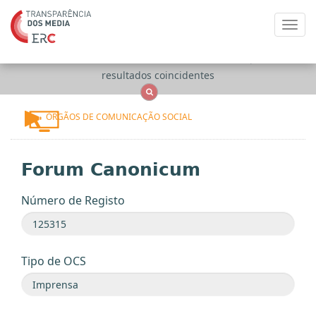
Toggl
navig
Apenas
OCS
Entidades
Tudo
resultados coincidentes
ÓRGÃOS DE COMUNICAÇÃO SOCIAL
Forum Canonicum
Número de Registo
Tipo de OCS