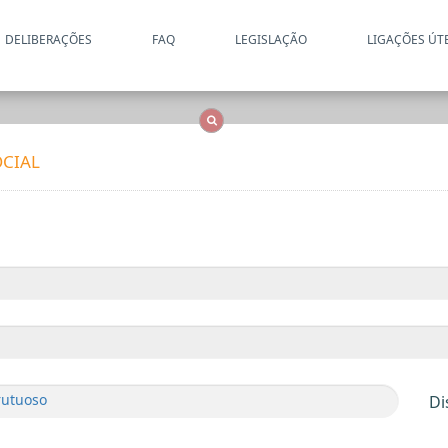
DELIBERAÇÕES
FAQ
LEGISLAÇÃO
LIGAÇÕES ÚT
Apenas resultados coincide
OCS
Entidades
Tudo
CIAL
rutuoso
Di