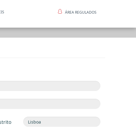
EIS
ÁREA REGULADOS
ntes
strito