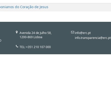
onianos do Coração de Jesus
Avenida 24 de Julho 58,
info@erc.pt
1200-869 Lisboa
info.transparencia@erc.pt
O
TEL: +351 210 107 000