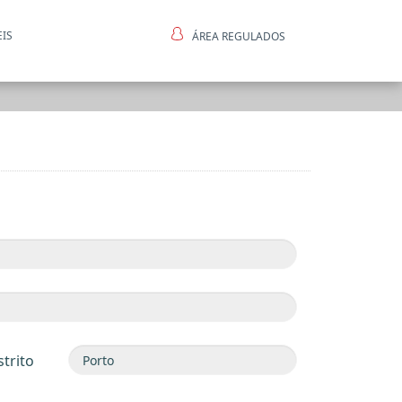
EIS
ÁREA REGULADOS
ntes
strito