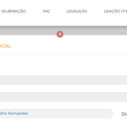
DELIBERAÇÕES
FAQ
LEGISLAÇÃO
LIGAÇÕES ÚT
Apenas resultados coincide
OCS
Entidades
Tudo
CIAL
alho Fernandes
Di