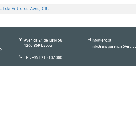
al de Entre-os-Aves, CRL
Avenida 24 de Julho 58,
info@erc.pt
1200-869 Lisboa
info.transparencia@erc.pt
O
TEL: +351 210 107 000