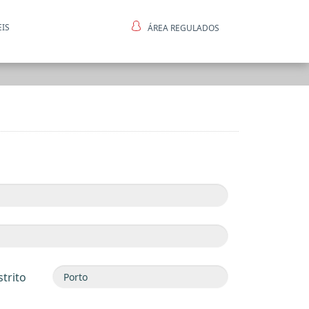
EIS
ÁREA REGULADOS
ntes
strito