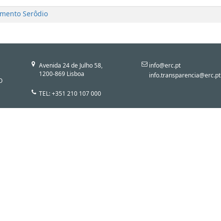
imento Serôdio
Avenida 24 de Julho 58,
info@erc.pt
1200-869 Lisboa
info.transparencia@erc.pt
O
TEL: +351 210 107 000