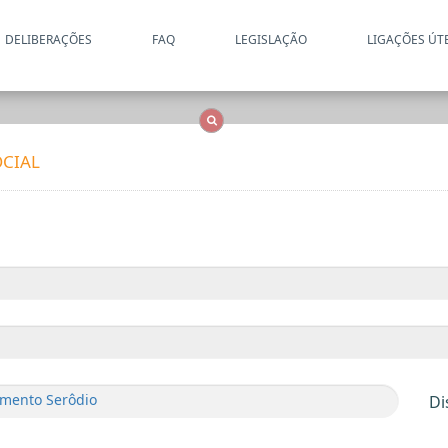
DELIBERAÇÕES
FAQ
LEGISLAÇÃO
LIGAÇÕES ÚT
Apenas resultados coincide
OCS
Entidades
Tudo
CIAL
imento Serôdio
Di