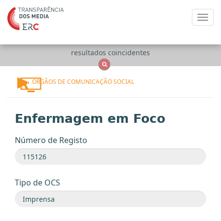
Toggl
navig
Apenas
OCS
Entidades
Tudo
resultados coincidentes
ÓRGÃOS DE COMUNICAÇÃO SOCIAL
Enfermagem em Foco
Número de Registo
Tipo de OCS