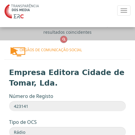
Toggl
navig
Apenas
OCS
Entidades
Tudo
resultados coincidentes
ÓRGÃOS DE COMUNICAÇÃO SOCIAL
Empresa Editora Cidade de
Tomar, Lda.
Número de Registo
Tipo de OCS