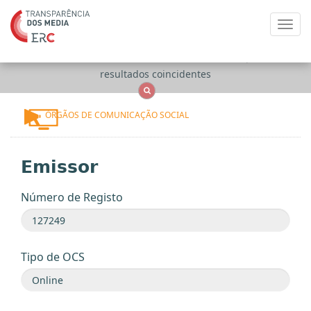
Toggl
navig
Apenas
OCS
Entidades
Tudo
resultados coincidentes
ÓRGÃOS DE COMUNICAÇÃO SOCIAL
Emissor
Número de Registo
Tipo de OCS