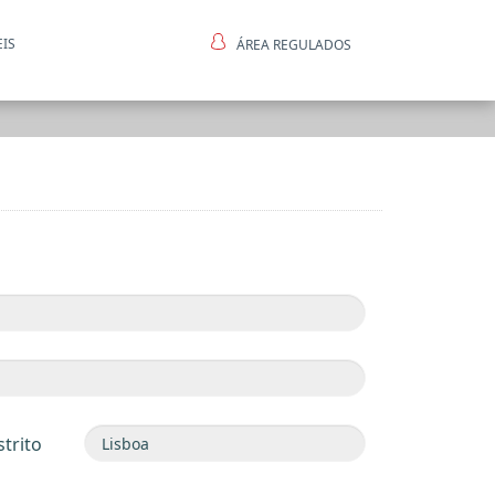
EIS
ÁREA REGULADOS
ntes
strito