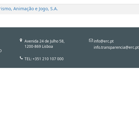
Turismo, Animação e Jogo, S.A.
Avenida 24 de Julho 58,
info@erc.pt
1200-869 Lisboa
info.transparencia@erc.pt
O
TEL: +351 210 107 000