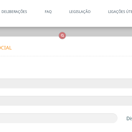
DELIBERAÇÕES
FAQ
LEGISLAÇÃO
LIGAÇÕES ÚT
Apenas resultados coincide
OCS
Entidades
Tudo
CIAL
Di