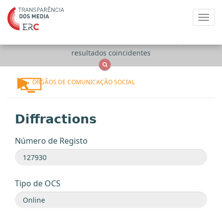
Toggl
navig
Apenas
OCS
Entidades
Tudo
resultados coincidentes
ÓRGÃOS DE COMUNICAÇÃO SOCIAL
Diffractions
Número de Registo
Tipo de OCS