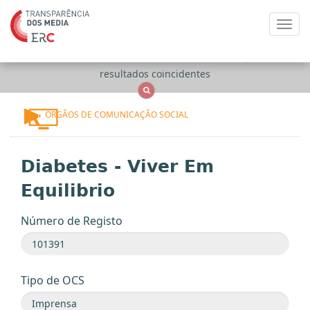
Toggl
navig
Apenas
OCS
Entidades
Tudo
resultados coincidentes
ÓRGÃOS DE COMUNICAÇÃO SOCIAL
Diabetes - Viver Em
Equilibrio
Número de Registo
Tipo de OCS