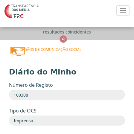
Toggl
navig
Apenas
OCS
Entidades
Tudo
resultados coincidentes
ÓRGÃOS DE COMUNICAÇÃO SOCIAL
Diário do Minho
Número de Registo
Tipo de OCS