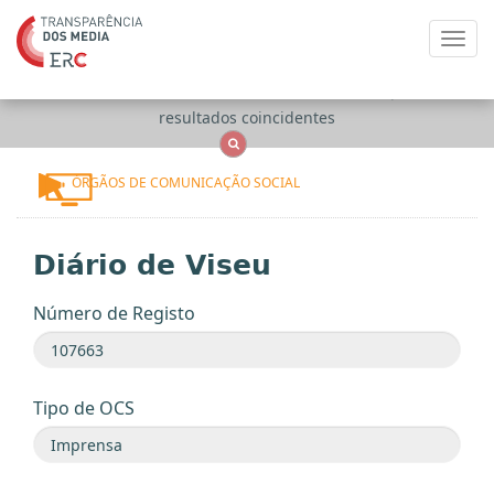
Toggl
navig
Apenas
OCS
Entidades
Tudo
resultados coincidentes
ÓRGÃOS DE COMUNICAÇÃO SOCIAL
Diário de Viseu
Número de Registo
Tipo de OCS