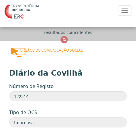
Toggl
navig
Apenas
OCS
Entidades
Tudo
resultados coincidentes
ÓRGÃOS DE COMUNICAÇÃO SOCIAL
Diário da Covilhã
Número de Registo
Tipo de OCS