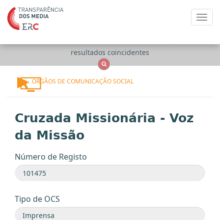
Toggl
navig
Apenas
OCS
Entidades
Tudo
resultados coincidentes
ÓRGÃOS DE COMUNICAÇÃO SOCIAL
Cruzada Missionária - Voz
da Missão
Número de Registo
Tipo de OCS