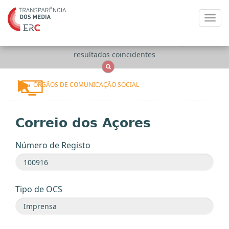
Toggl
navig
Apenas
OCS
Entidades
Tudo
resultados coincidentes
ÓRGÃOS DE COMUNICAÇÃO SOCIAL
Correio dos Açores
Número de Registo
Tipo de OCS