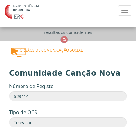
Toggl
navig
Apenas
OCS
Entidades
Tudo
resultados coincidentes
ÓRGÃOS DE COMUNICAÇÃO SOCIAL
Comunidade Canção Nova
Número de Registo
Tipo de OCS