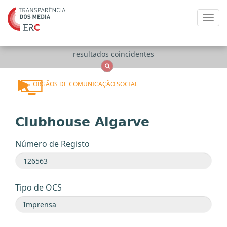
Toggl
navig
Apenas
OCS
Entidades
Tudo
resultados coincidentes
ÓRGÃOS DE COMUNICAÇÃO SOCIAL
Clubhouse Algarve
Número de Registo
Tipo de OCS