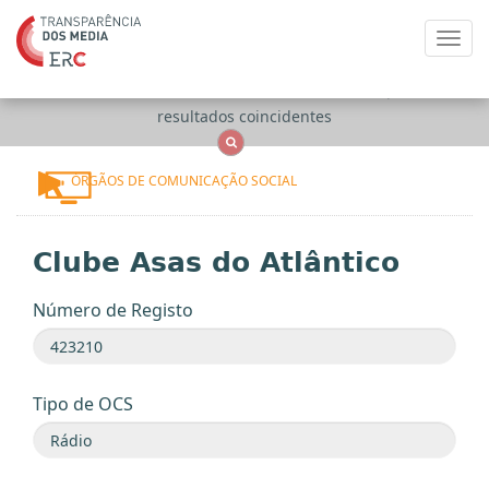
Toggl
navig
Apenas
OCS
Entidades
Tudo
resultados coincidentes
ÓRGÃOS DE COMUNICAÇÃO SOCIAL
Clube Asas do Atlântico
Número de Registo
Tipo de OCS