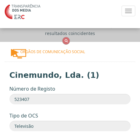
Toggl
navig
Apenas
OCS
Entidades
Tudo
resultados coincidentes
ÓRGÃOS DE COMUNICAÇÃO SOCIAL
Cinemundo, Lda. (1)
Número de Registo
Tipo de OCS