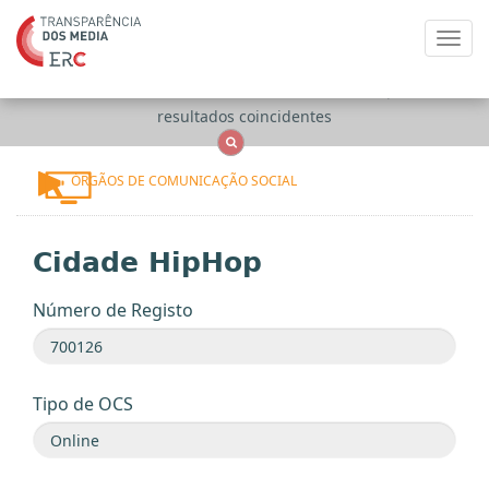
Toggl
navig
Apenas
OCS
Entidades
Tudo
resultados coincidentes
ÓRGÃOS DE COMUNICAÇÃO SOCIAL
Cidade HipHop
Número de Registo
Tipo de OCS