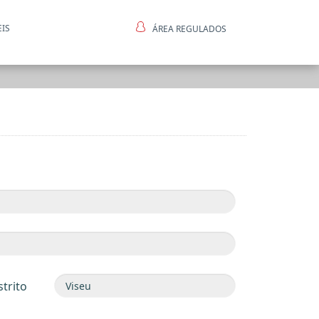
EIS
ÁREA REGULADOS
ntes
strito