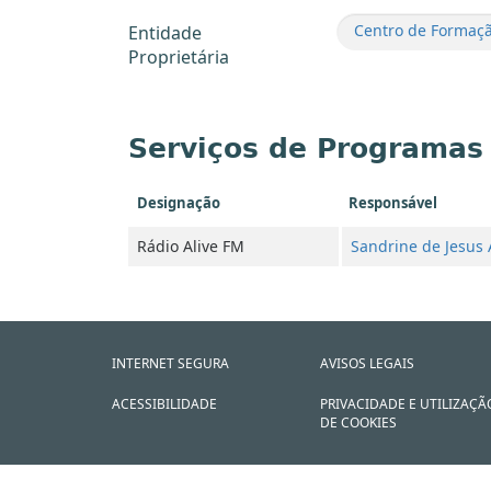
Centro de Formaçã
Entidade
Proprietária
Serviços de Programas
Designação
Responsável
Rádio Alive FM
Sandrine de Jesus 
INTERNET SEGURA
AVISOS LEGAIS
ACESSIBILIDADE
PRIVACIDADE E UTILIZAÇÃ
DE COOKIES