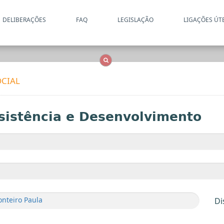
DELIBERAÇÕES
FAQ
LEGISLAÇÃO
LIGAÇÕES ÚT
Apenas resultados coincide
OCS
Entidades
Tudo
CIAL
sistência e Desenvolvimento
nteiro Paula
Di