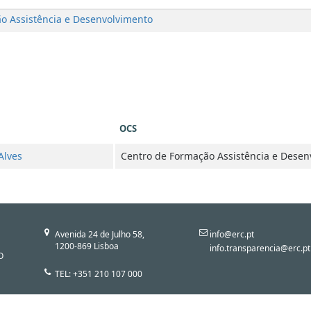
o Assistência e Desenvolvimento
OCS
Alves
Centro de Formação Assistência e Desen
Avenida 24 de Julho 58,
info@erc.pt
1200-869 Lisboa
info.transparencia@erc.pt
O
TEL: +351 210 107 000