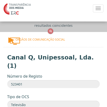
Toggl
navig
Apenas
OCS
Entidades
Tudo
resultados coincidentes
ÓRGÃOS DE COMUNICAÇÃO SOCIAL
Canal Q, Unipessoal, Lda.
(1)
Número de Registo
Tipo de OCS