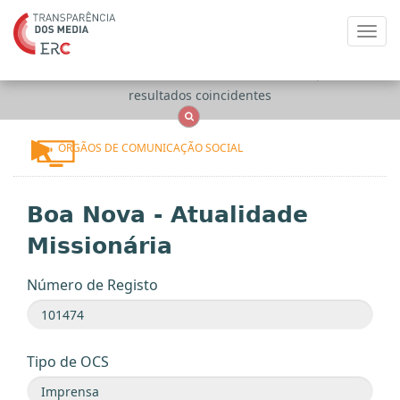
Toggl
navig
Apenas
OCS
Entidades
Tudo
resultados coincidentes
ÓRGÃOS DE COMUNICAÇÃO SOCIAL
Boa Nova - Atualidade
Missionária
Número de Registo
Tipo de OCS