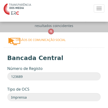
Toggl
navig
Apenas
OCS
Entidades
Tudo
resultados coincidentes
ÓRGÃOS DE COMUNICAÇÃO SOCIAL
Bancada Central
Número de Registo
Tipo de OCS