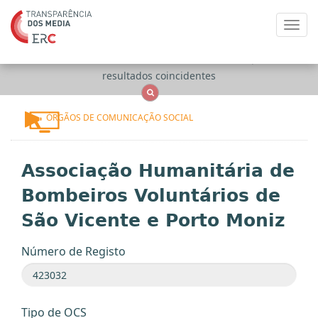
Toggl
navig
Apenas
OCS
Entidades
Tudo
resultados coincidentes
ÓRGÃOS DE COMUNICAÇÃO SOCIAL
Associação Humanitária de
Bombeiros Voluntários de
São Vicente e Porto Moniz
Número de Registo
Tipo de OCS