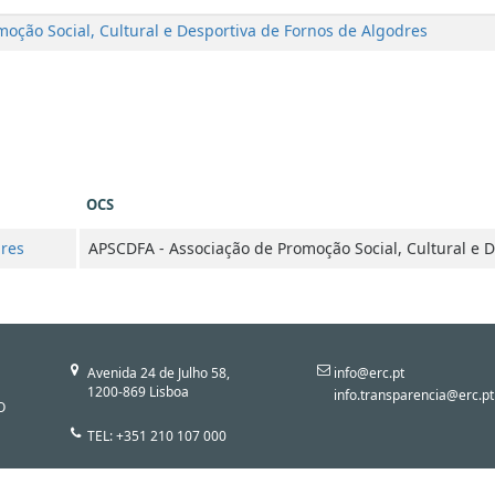
oção Social, Cultural e Desportiva de Fornos de Algodres
OCS
res
APSCDFA - Associação de Promoção Social, Cultural e 
Avenida 24 de Julho 58,
info@erc.pt
1200-869 Lisboa
info.transparencia@erc.pt
O
TEL: +351 210 107 000