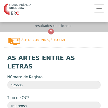
Toggl
navig
Apenas
OCS
Entidades
Tudo
resultados coincidentes
ÓRGÃOS DE COMUNICAÇÃO SOCIAL
AS ARTES ENTRE AS
LETRAS
Número de Registo
Tipo de OCS