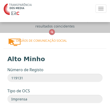
Toggl
navig
Apenas
OCS
Entidades
Tudo
resultados coincidentes
ÓRGÃOS DE COMUNICAÇÃO SOCIAL
Alto Minho
Número de Registo
Tipo de OCS