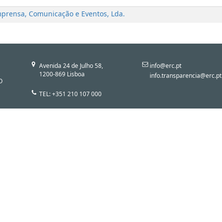
Imprensa, Comunicação e Eventos, Lda.
Avenida 24 de Julho 58,
info@erc.pt
1200-869 Lisboa
info.transparencia@erc.pt
O
TEL: +351 210 107 000