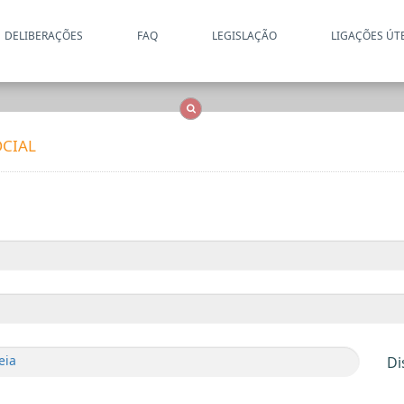
DELIBERAÇÕES
FAQ
LEGISLAÇÃO
LIGAÇÕES ÚT
Apenas resultados coincide
OCS
Entidades
Tudo
CIAL
eia
Di