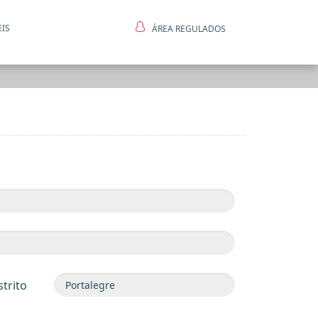
EIS
ÁREA REGULADOS
ntes
strito