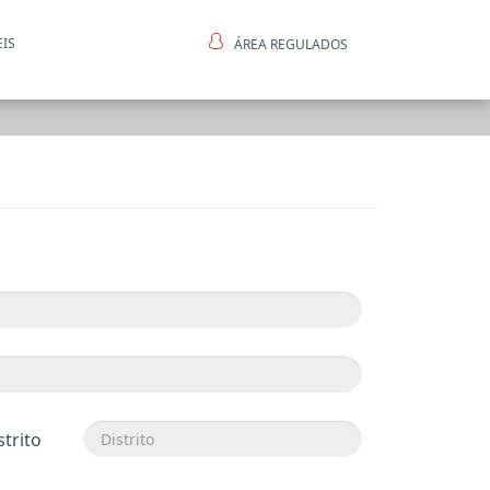
EIS
ÁREA REGULADOS
ntes
strito