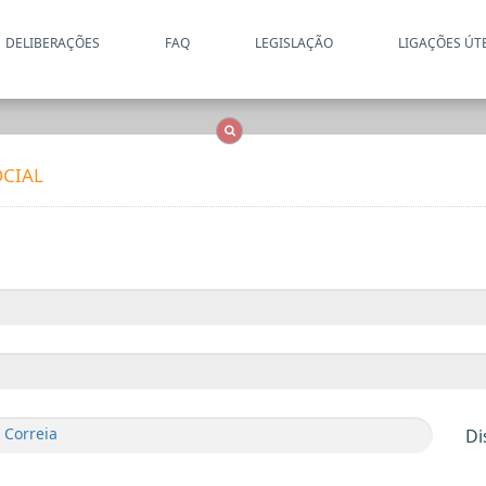
DELIBERAÇÕES
FAQ
LEGISLAÇÃO
LIGAÇÕES ÚT
Apenas resultados coincide
OCS
Entidades
Tudo
CIAL
 Correia
Di