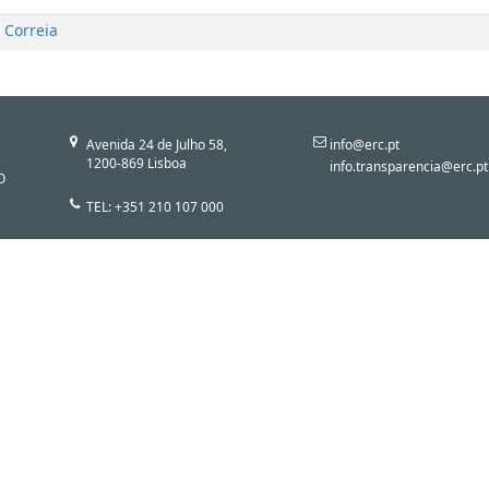
 Correia
Avenida 24 de Julho 58,
info@erc.pt
1200-869 Lisboa
info.transparencia@erc.pt
O
TEL: +351 210 107 000