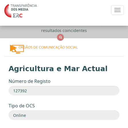
Toggl
navig
Apenas
OCS
Entidades
Tudo
resultados coincidentes
ÓRGÃOS DE COMUNICAÇÃO SOCIAL
Agricultura e Mar Actual
Número de Registo
Tipo de OCS