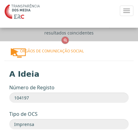
Toggl
navig
Apenas
OCS
Entidades
Tudo
resultados coincidentes
ÓRGÃOS DE COMUNICAÇÃO SOCIAL
A Ideia
Número de Registo
Tipo de OCS