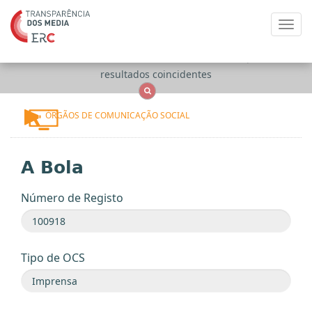
Toggl
navig
Apenas
OCS
Entidades
Tudo
resultados coincidentes
ÓRGÃOS DE COMUNICAÇÃO SOCIAL
A Bola
Número de Registo
Tipo de OCS