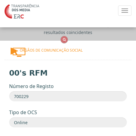
Toggl
navig
Apenas
OCS
Entidades
Tudo
resultados coincidentes
ÓRGÃOS DE COMUNICAÇÃO SOCIAL
00's RFM
Número de Registo
Tipo de OCS